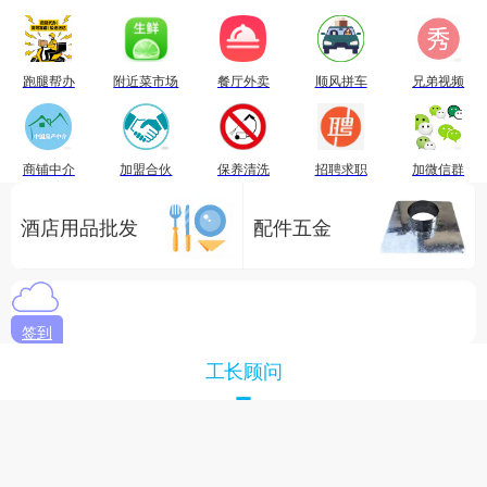
跑腿帮办
附近菜市场
餐厅外卖
顺风拼车
兄弟视频
商铺中介
加盟合伙
保养清洗
招聘求职
加微信群
酒店用品批发
配件五金
签到
工长顾问