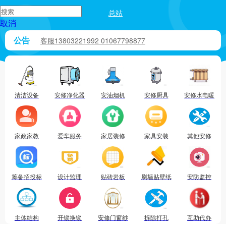
总站
取消
公告
请输入您要搜索的服务
客服13803221992 01067798877
加盟合伙招商 各区域行业地推对接13803221992
截止3.1日0点，师傅入驻704593人。
清洁设备
安修净化器
安油烟机
安修厨具
安修水电暖
家政家教
爱车服务
家居装修
家具安装
其他安修
筹备招投标
设计监理
贴砖岩板
刷墙贴壁纸
安防监控
主体结构
开锁换锁
安修门窗纱
拆除打孔
互助代办