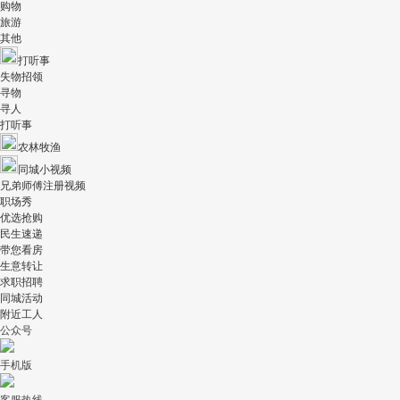
购物
旅游
其他
打听事
失物招领
寻物
寻人
打听事
农林牧渔
同城小视频
兄弟师傅注册视频
职场秀
优选抢购
民生速递
带您看房
生意转让
求职招聘
同城活动
附近工人
公众号
手机版