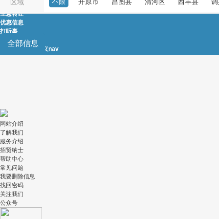
不限
开原市
昌图县
清河区
西丰县
调
区域
房屋租售
生意转让
优惠信息
打听事
农林牧渔
全部信息
自定义nav
|
自定义nav
网站介绍
了解我们
服务介绍
招贤纳士
帮助中心
常见问题
我要删除信息
找回密码
关注我们
公众号