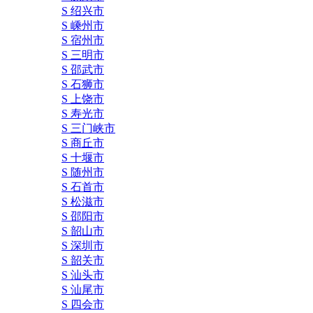
S 绍兴市
S 嵊州市
S 宿州市
S 三明市
S 邵武市
S 石狮市
S 上饶市
S 寿光市
S 三门峡市
S 商丘市
S 十堰市
S 随州市
S 石首市
S 松滋市
S 邵阳市
S 韶山市
S 深圳市
S 韶关市
S 汕头市
S 汕尾市
S 四会市