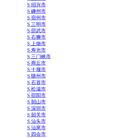
S 绍兴市
S 嵊州市
S 宿州市
S 三明市
S 邵武市
S 石狮市
S 上饶市
S 寿光市
S 三门峡市
S 商丘市
S 十堰市
S 随州市
S 石首市
S 松滋市
S 邵阳市
S 韶山市
S 深圳市
S 韶关市
S 汕头市
S 汕尾市
S 四会市