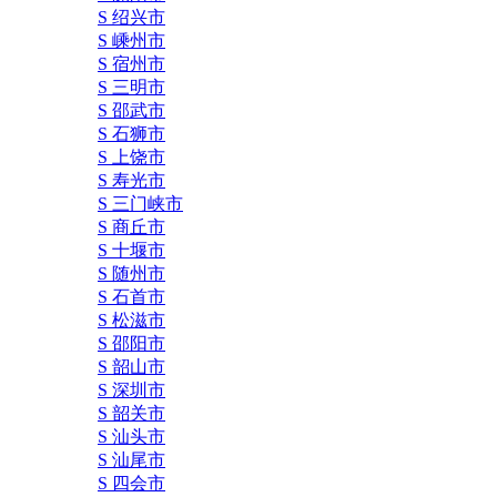
S 绍兴市
S 嵊州市
S 宿州市
S 三明市
S 邵武市
S 石狮市
S 上饶市
S 寿光市
S 三门峡市
S 商丘市
S 十堰市
S 随州市
S 石首市
S 松滋市
S 邵阳市
S 韶山市
S 深圳市
S 韶关市
S 汕头市
S 汕尾市
S 四会市