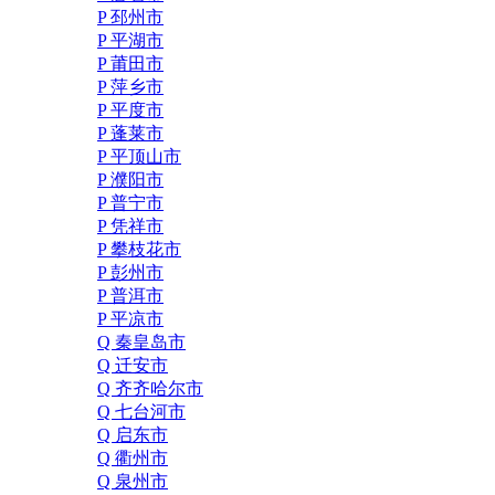
P 邳州市
P 平湖市
P 莆田市
P 萍乡市
P 平度市
P 蓬莱市
P 平顶山市
P 濮阳市
P 普宁市
P 凭祥市
P 攀枝花市
P 彭州市
P 普洱市
P 平凉市
Q 秦皇岛市
Q 迁安市
Q 齐齐哈尔市
Q 七台河市
Q 启东市
Q 衢州市
Q 泉州市