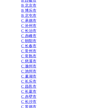
B 白银市
B 北京市
B 博乐市
B 北屯市
C 承德市
C 沧州市
C 长治市
C 赤峰市
C 朝阳市
C 长春市
C 常州市
C 常熟市
C 慈溪市
C 滁州市
C 池州市
C 巢湖市
C 长乐市
C 昌邑市
C 长葛市
C 赤壁市
C 长沙市
C 常德市