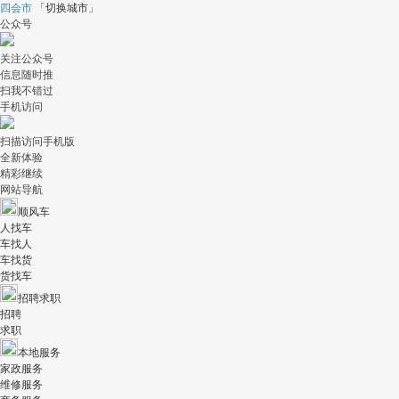
四会市
「
切换城市
」
公众号
关注公众号
信息随时推
扫我不错过
手机访问
扫描访问手机版
全新体验
精彩继续
网站导航
顺风车
人找车
车找人
车找货
货找车
招聘求职
招聘
求职
本地服务
家政服务
维修服务