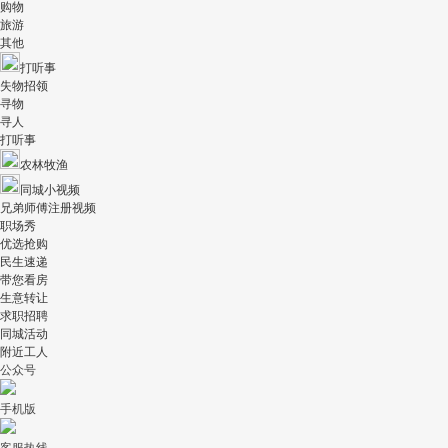
购物
旅游
其他
打听事
失物招领
寻物
寻人
打听事
农林牧渔
同城小视频
兄弟师傅注册视频
职场秀
优选抢购
民生速递
带您看房
生意转让
求职招聘
同城活动
附近工人
公众号
手机版