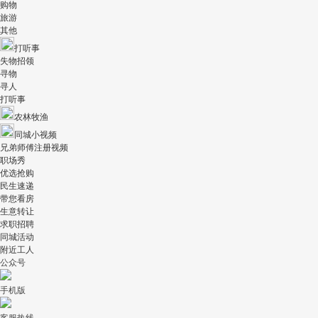
购物
旅游
其他
打听事
失物招领
寻物
寻人
打听事
农林牧渔
同城小视频
兄弟师傅注册视频
职场秀
优选抢购
民生速递
带您看房
生意转让
求职招聘
同城活动
附近工人
公众号
手机版